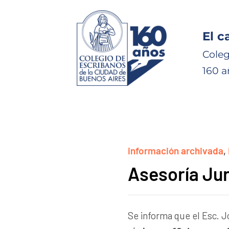
El c
Coleg
160 a
información archivada
,
Asesoría Jur
Se informa que el Esc. J