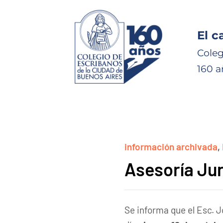
El c
Coleg
160 a
información archivada
,
Asesoría Jur
Se informa que el Esc. J