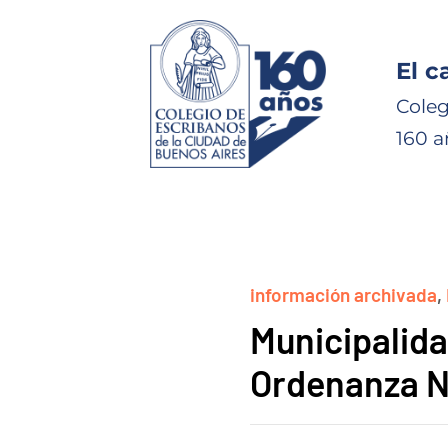
El c
Coleg
160 a
información archivada
,
Municipalida
Ordenanza N