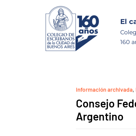
El c
Coleg
160 a
información archivada
,
Consejo Fede
Argentino