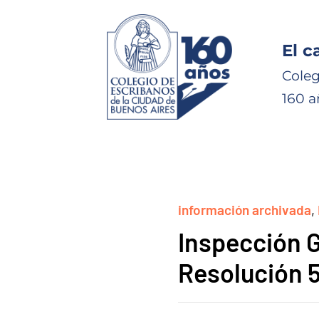
El c
Coleg
160 a
información archivada
,
Inspección G
Resolución 