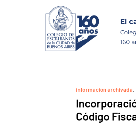
El c
Coleg
160 a
información archivada
,
Incorporación
Código Fisca