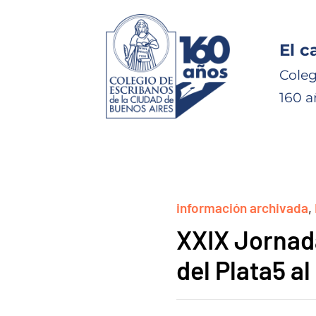
El c
Coleg
160 a
información archivada
,
XXIX Jornad
del Plata5 a