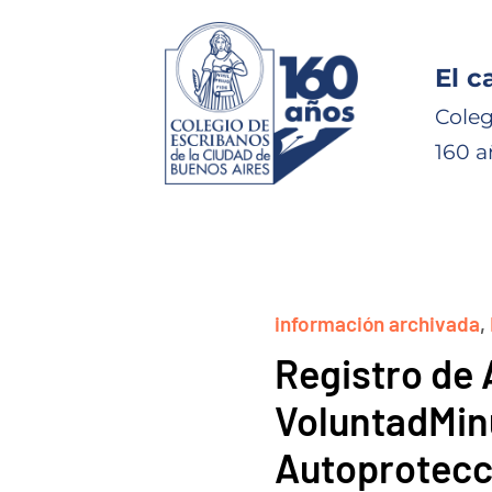
El c
Coleg
160 a
información archivada
,
Registro de 
VoluntadMinu
Autoprotecc