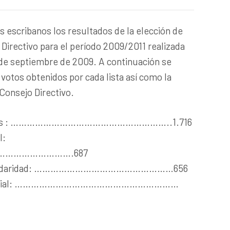
s escribanos los resultados de la elección de
Directivo para el período 2009/2011 realizada
4 de septiembre de 2009. A continuación se
 votos obtenidos por cada lista así como la
Consejo Directivo.
válidos : …………………………………………………..1.716
I:
…………………….687
 y Solidaridad: ……………………………………………656
Notarial: ……………………………………………………