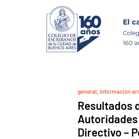
El c
Coleg
160 a
general
,
información ar
Resultados d
Autoridades 
Directivo – 