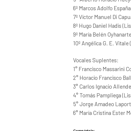
6º Marcos Adolfo España 
7º Víctor Manuel Di Capua
8º Hugo Daniel Hadis (Li
9º María Belén Oyhanarte
10º Angélica G. E. Vitale 
Vocales Suplentes:
1° Francisco Massarini C
2° Horacio Francisco Ball
3° Carlos Ignacio Allend
4° Tomás Pampliega (Lis
5° Jorge Amadeo Laporta 
6° María Cristina Ester M
Compártelo: