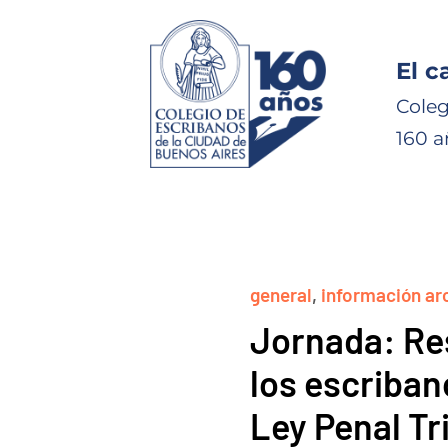
El c
Coleg
160 a
general
,
información ar
Jornada: Re
los escriban
Ley Penal Tri