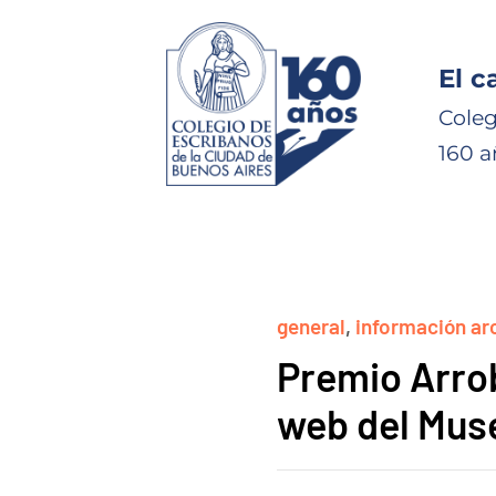
El c
Coleg
160 a
general
,
información ar
Premio Arrob
web del Muse