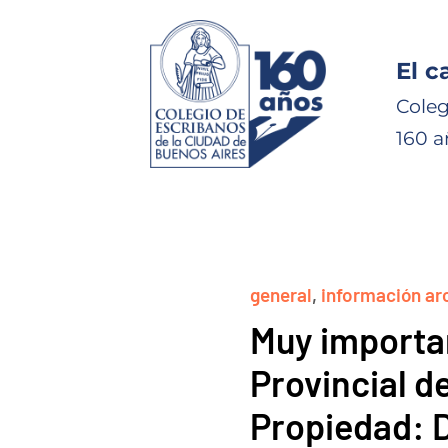
El c
Coleg
160 a
general
,
información ar
Muy importa
Provincial de
Propiedad: 