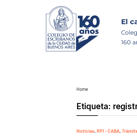
El c
Coleg
160 a
Home
Etiqueta:
regist
Noticias
,
RPI - CABA
,
Trámit