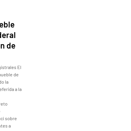
eble
deral
ón de
istrales El
mueble de
do la
eferida a la
reto
e
cci sobre
ntes a