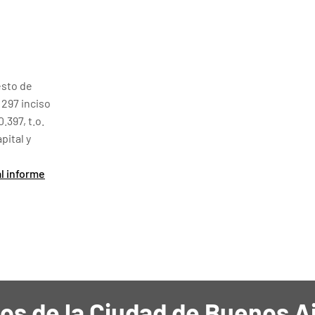
esto de
 297 inciso
.397, t.o.
pital y
al informe
os de la Ciudad de Buenos A