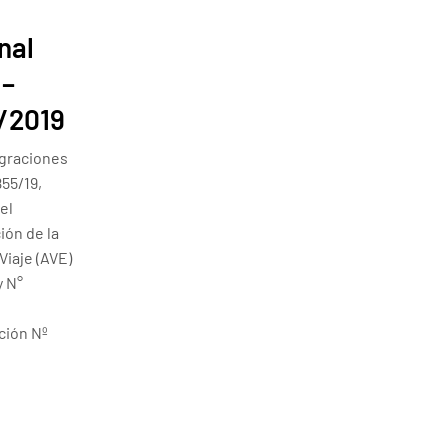
nal
 –
/2019
igraciones
855/19,
el
ión de la
Viaje (AVE)
y N°
ción Nº