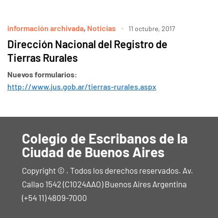
información archivada
,
Noticias
11 octubre, 2017
Dirección Nacional del Registro de
Tierras Rurales
Nuevos formularios:
http://www.jus.gob.ar/tierras-rurales.aspx
Colegio de Escribanos de la
Ciudad de Buenos Aires
Copyright © . Todos los derechos reservados. Av.
Callao 1542 (C1024AAO) Buenos Aires Argentina
(+54 11) 4809-7000