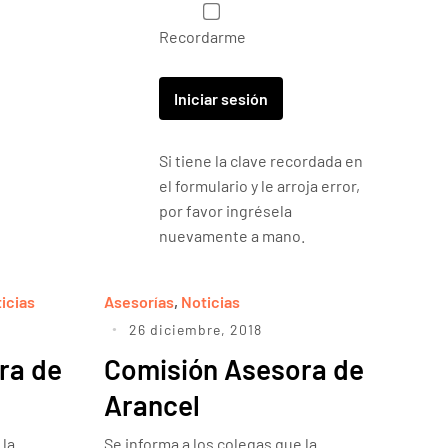
Recordarme
Si tiene la clave recordada en
el formulario y le arroja error,
por favor ingrésela
nuevamente a mano.
icias
Asesorías
,
Noticias
26 diciembre, 2018
ra de
Comisión Asesora de
Arancel
 la
Se informa a los colegas que la