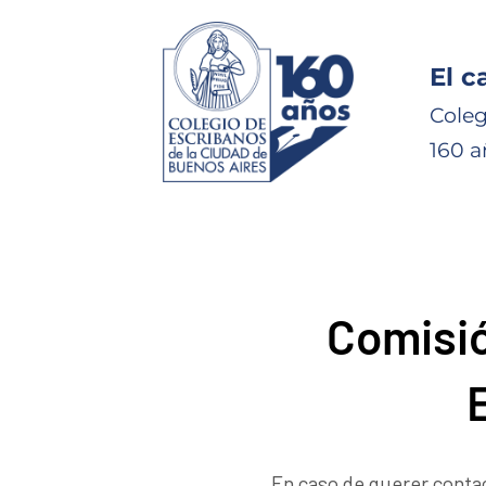
El c
Coleg
160 a
Comisió
En caso de querer conta