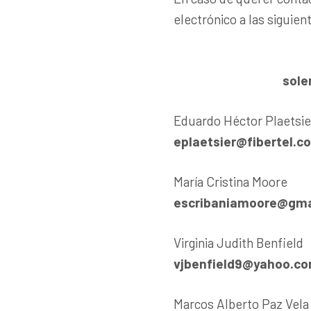
electrónico a las siguien
sole
Eduardo Héctor Plaetsie
eplaetsier@fibertel.c
María Cristina Moore
escribaniamoore@gma
Virginia Judith Benfield
vjbenfield9@yahoo.co
Marcos Alberto Paz Vela