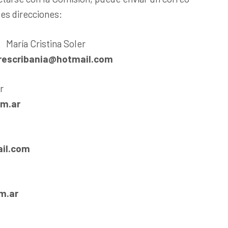
tes direcciones:
María Cristina Soler
rescribania@hotmail.com
r
om.ar
il.com
m.ar