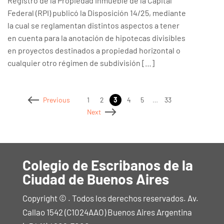
Registro de la Propiedad Inmueble de la Capital
Federal (RPI) publicó la Disposición 14/25, mediante
la cual se reglamentan distintos aspectos a tener
en cuenta para la anotación de hipotecas divisibles
en proyectos destinados a propiedad horizontal o
cualquier otro régimen de subdivisión […]
1
2
3
4
5
…
33
Previous
Next
Colegio de Escribanos de la
Ciudad de Buenos Aires
Copyright © . Todos los derechos reservados. Av.
Callao 1542 (C1024AAO) Buenos Aires Argentina