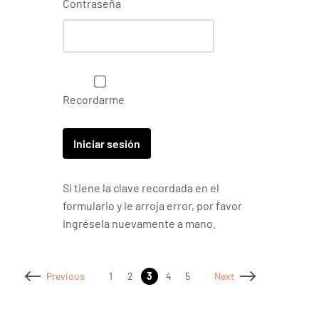
Contraseña
Recordarme
Si tiene la clave recordada en el
formulario y le arroja error, por favor
ingrésela nuevamente a mano.
1
2
3
4
5
Previous
Next